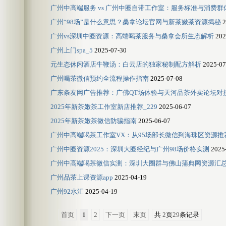
广州中高端服务 vs 广州中圈自带工作室：服务标准与消费群
广州“98场”是什么意思？桑拿论坛官网与新茶嫩茶资源揭秘
2
广州vs深圳中圈资源：高端喝茶服务与桑拿会所生态解析
202
广州上门spa_5
2025-07-30
元生态休闲酒店牛鞭汤：白云店的独家秘制配方解析
2025-07
广州喝茶微信预约全流程操作指南
2025-07-08
广东条友网广告推荐：广佛QT场体验与天河品茶外卖论坛对
2025年新茶嫩茶工作室新店推荐_229
2025-06-07
2025年新茶嫩茶微信防骗指南
2025-06-07
广州中高端喝茶工作室VX：从95场部长微信到海珠区资源推
广州中圈资源2025：深圳大圈经纪与广州98场价格实测
2025
广州中高端喝茶微信实测：深圳大圈群与佛山蒲典网资源汇
广州品茶上课资源app
2025-04-19
广州92水汇
2025-04-19
首页
1
2
下一页
末页
共
2
页
29
条记录