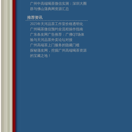
广州中高端喝茶微信实测：深圳大圈
群与佛山蒲典网资源汇总
推荐资讯
2025年天河品茶工作室价格透明化
广州喝茶微信预约全流程操作指南
广东条友网广告推荐：广佛QT场体
验与天河品茶外卖论坛对接
广州高端茶上门服务的隐藏门槛
探秘蒲友网，挖掘广州高端喝茶资源
的宝藏之地！