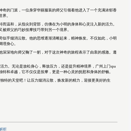
神奇的门派，一位身穿华丽服装的师父引领着他进入了一个充满浓郁香
世界。
特而温和，从指尖到背部，仿佛在为小明的身体和心灵注入新的活力。
又被师父的巧妙按摩技巧带到另一个境界。
劳似乎烟消云散。他的思维逐渐清晰起来，精神焕发。不仅如此，小明
调理身心。
他深深地向师父鞠了一躬，对于这次神奇的旅程表示了由衷的感激。遵
与活力。无论是放松身心，释放压力，还是提升精神境界，广州上门spa
独特和卓越，它不仅仅是按摩，更是一种心灵的抚慰和身体的舒畅。
片独特的天堂吧！让压力烟消云散，焕发新的精力，迎接更美好的生
解析