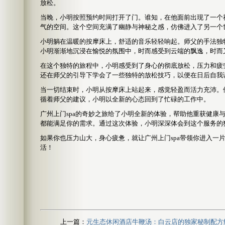
放松。
当晚，小明按照预约时间打开了门。谁知，在他面前出现了一个
气的空间。这个空间充满了幽静与神秘之感，仿佛进入了另一个
小明躺在温暖的按摩床上，舒适的音乐轻轻响起。师父的手法独
小明渐渐地沉浸在愉悦的氛围中，时而感受到云端的飘逸，时而
在这个独特的旅程中，小明感受到了身心的彻底放松，压力和疲
还在师父的引导下学会了一些独特的放松技巧，以便在日后自我
当一切结束时，小明从按摩床上站起来，感觉轻盈而活力充沛。
循着师父的建议，小明以全新的心态回到了忙碌的工作中。
广州上门spa的奇妙之旅给了小明全新的体验，帮助他重获健康
都能满足你的需求。通过这次体验，小明深深体会到这个服务的
如果你也压力山大，身心疲惫，就让广州上门spa带领你进入一
活！
上一篇：
元生态休闲酒店牛鞭汤：白云店的独家秘制配方