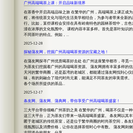
广州高端喝茶上课：开启品味新境界
在茶香中开启高端品味之旅 在繁华的广州，高端喝茶上课正成
程，将传统茶文化与现代生活美学相结合，为参与者带来全新的
行。比如，某些课程会安排在具有岭南特色的园林茶馆中，古色
浸在浓厚的文化氛围中。 课程内容丰富多样。首先是茶叶知识
不同茶叶的特点。例如，...
2025-12-28
探秘蒲友网，挖掘广州高端喝茶资源的宝藏之地！
在蒲友网探寻广州优质喝茶好去处 在广州这座繁华都市，寻觅
为茶友们挖掘着广州的高端喝茶资源。 蒲友网拥有丰富多样的
天河的繁华商圈，还是荔湾的老城区，都能通过蒲友网找到心仪
味，有的则融合了现代时尚元素，能满足不同茶友的审美需求。
各个场所所提供的茶品...
2025-12-17
条友网、蒲友网、蒲典网，带你享受广州高端喝茶盛宴！
三大平台带你领略广州茶韵之美 在繁华的广州，喝茶不仅是一
这三大平台，正为茶友们带来一场高端喝茶盛宴。 条友网以其
匿于老城区的传统茶室，还是位于繁华商圈的时尚茶空间，条友
境氛围以及消费价格，让你在选择茶馆时心中有数。 蒲友网则
志同道合的朋友，分享...