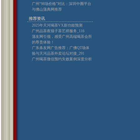
广州“98场价格”对比：深圳中圈平台
与佛山蒲典网推荐
推荐资讯
2025年天河喝茶VX新功能预测
广州品茶夜猫子茶艺师服务_116
蒲友网引领，感受广州高端喝茶会所
的尊贵体验！
广东条友网广告推荐：广佛QT场体
验与天河品茶外卖论坛对接_291
广州喝茶微信预约失败案例深度分析